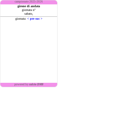
campionato 2025-2026
girone di andata
giornata n°
sabato,
giornata:
< pre
suc >
powered by
calcio DM8