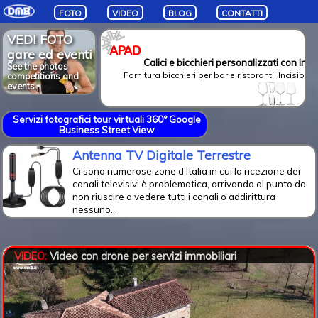
FOTO
VIDEO
BLOG
CONTATTI
VEDI FOTO
gare ed eventi
Calici e bicchieri personalizzati con inci
See the photos
Fornitura bicchieri per bar e ristoranti. Incisioni 
competitions and
events
Servizi fotografici tour virtuali 360° Google
Business Street View
Antenna TV Digitale Terrestre
Ci sono numerose zone d'Italia in cui la ricezione dei
canali televisivi è problematica, arrivando al punto da
non riuscire a vedere tutti i canali o addirittura
nessuno...
VIDEO:
Video con drone per servizi immobiliari