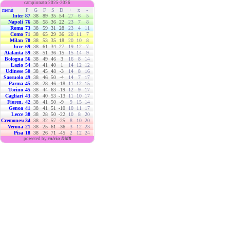
campionato 2025-2026
menù
P
G
F
S
D
+
x
-
Inter
87
38
89
35
54
27
6
5
Napoli
76
38
58
36
22
23
7
8
Roma
73
38
59
31
28
23
4
11
Como
71
38
65
29
36
20
11
7
Milan
70
38
53
35
18
20
10
8
Juve
69
38
61
34
27
19
12
7
Atalanta
59
38
51
36
15
15
14
9
Bologna
56
38
49
46
3
16
8
14
Lazio
54
38
41
40
1
14
12
12
Udinese
50
38
45
48
-3
14
8
16
Sassuolo
49
38
46
50
-4
14
7
17
Parma
45
38
28
46
-18
11
12
15
Torino
45
38
44
63
-19
12
9
17
Cagliari
43
38
40
53
-13
11
10
17
Fioren.
42
38
41
50
-9
9
15
14
Genoa
41
38
41
51
-10
10
11
17
Lecce
38
38
28
50
-22
10
8
20
Cremonese
34
38
32
57
-25
8
10
20
Verona
21
38
25
61
-36
3
12
23
Pisa
18
38
26
71
-45
2
12
24
powered by
calcio DM8