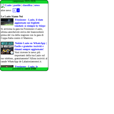
campionato 2025-2026
Lazio
|
partite
|
classifica
|
news
altre news:
1
2
La Lazio Siamo Noi
Frosinone - Lazio, il dato
aggiornato sui biglietti
venduti: si riempie lo Stirpe
Si avvicina la gara tra Frosinone e Lazio,
ultima amichevole estiva dei biancocelesti
prima del via della stagione con la gara di
Coppa Italia contro il Mantova.
Notizie Lazio su WhatsApp |
Facile e gratuito: iscriviti e
rimani sempre aggiornato!
Vuoi ricevere le news più
importanti della tua Lazio sul
tuo telefono, gratuitamente? Allora iscriviti al
canale WhatsApp de Lalaziosiamonoi.it.
Frosinone - Lazio, le
powered by
calcio DM8
probabili formazioni: Gattuso
lancia i titolari
Si avvicina l’ultima amichevole del
precampionato per la Lazio di Gattuso.
Calciomercato Lazio | Becker,
lo Schalke 04 offre il rinnovo:
le ultime
CALCIOMERCATO LAZIO - Lo Schalke 04
si muove per il rinnovo di Vitalie Becker. Il
club tedesco, neopromosso in Bundesliga,
farà di tutto per evitare di perdere il terzino
sinistro a parametro zero.
FAI VOLARE LA TUA
AZIENDA CON