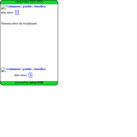
campionato 2025-2026
Cremonese
|
partite
|
classifica
altre news:
1
Nessuna news da visualizzare.
Cremonese
|
partite
|
classifica
altre news:
1
powered by
calcio DM8