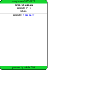
campionato 2025-2026
girone di andata
giornata n°
-1
sabato,
giornata:
< pre
suc >
powered by
calcio DM8